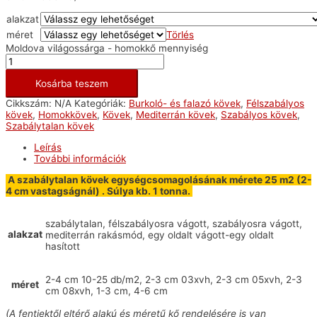
alakzat
méret
Törlés
Moldova világossárga - homokkő mennyiség
Kosárba teszem
Cikkszám:
N/A
Kategóriák:
Burkoló- és falazó kövek
,
Félszabályos
kövek
,
Homokkövek
,
Kövek
,
Mediterrán kövek
,
Szabályos kövek
,
Szabálytalan kövek
Leírás
További információk
A szabálytalan kövek egységcsomagolásának mérete 25 m2 (2-
4 cm vastagságnál) . Súlya kb. 1 tonna.
szabálytalan, félszabályosra vágott, szabályosra vágott,
alakzat
mediterrán rakásmód, egy oldalt vágott-egy oldalt
hasított
2-4 cm 10-25 db/m2, 2-3 cm 03xvh, 2-3 cm 05xvh, 2-3
méret
cm 08xvh, 1-3 cm, 4-6 cm
(A fentiektől eltérő alakú és méretű kő rendelésére is van