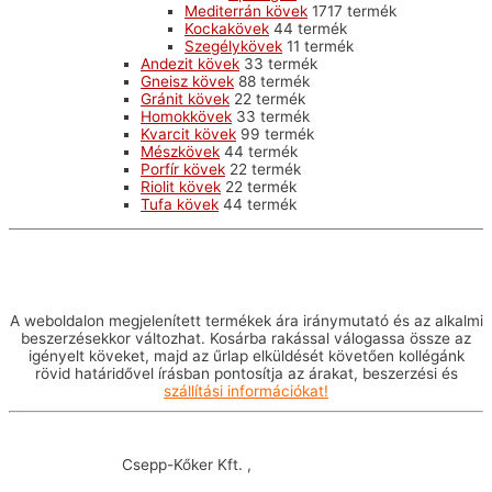
Mediterrán kövek
17
17 termék
Kockakövek
4
4 termék
Szegélykövek
1
1 termék
Andezit kövek
3
3 termék
Gneisz kövek
8
8 termék
Gránit kövek
2
2 termék
Homokkövek
3
3 termék
Kvarcit kövek
9
9 termék
Mészkövek
4
4 termék
Porfír kövek
2
2 termék
Riolit kövek
2
2 termék
Tufa kövek
4
4 termék
Információ a vásárlásról
A weboldalon megjelenített termékek ára iránymutató és az alkalmi
beszerzésekkor változhat. Kosárba rakással válogassa össze az
igényelt köveket, majd az űrlap elküldését követően kollégánk
rövid határidővel írásban pontosítja az árakat, beszerzési és
szállítási információkat!
Vevőszolgálat:
Csepp-Kőker Kft. ,
Telefonszám: