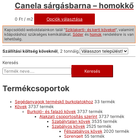
Canela sárgásbarna – homokkő
0
Ft
/ m2
Opciók választása
Kapcsolódó weboldalainkon talál "
Sziklakerti- és kerti köveket
", valamint
kőápoláshoz szükséges kemikáliákat.
Sóder
és
homok
rendelésre is van
lehetőség.
Szállítási költség köveknél
, 2 tonnáig.
Keresés
Keresés
Termékcsoportok
Segédanyagok terméskő burkolatokhoz
3
3 termék
Kövek
37
37 termék
Burkoló- és falazó kövek
37
37 termék
Alakzati csoportosítás szerint
37
37 termék
Szabálytalan kövek
35
35 termék
Szabályos kövek
25
25 termék
Félszabályos kövek
20
20 termék
Sprengelt
5
5 termék