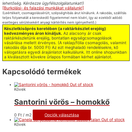
lehetőség. Kérdezze ügyfélszolgálatunkat!)
[Burkolási- és falazási munkákat vállalunk!]
(Leértékelt, csomagolássérült, szépséghibás árut kínálunk. A rakodás, szállítás
teljes folyamatát a kereskedő figyelemmel nem kíséri, így az ezekből adódó
esetleges sérülésekért anyagi kártérítés nem igényelhető.)
Készletkisöprés keretében (a raktárkészlet erejéig)
kedvezményes áron kínáljuk.
Az alacsony ár csak
raktárkészletünk erejéig, bontatlan egységcsomagolások
vásárlása mellett érvényes. (A raklap/fólia csomagolás, valamint
rakodás díja br. 5000 Ft) Az ezt meghaladó rendelésekre, kő
válogatásra egyedi árajánlatot kalkulálunk. Itt online shopunkban
a kiválasztott kövekre űrlapos formában kérhet ajánlatot.
Kapcsolódó termékek
Out of stock
Kövek
Santorini vörös – homokkő
0
Ft
/ m2
Opciók választása
Out of stock
Kövek